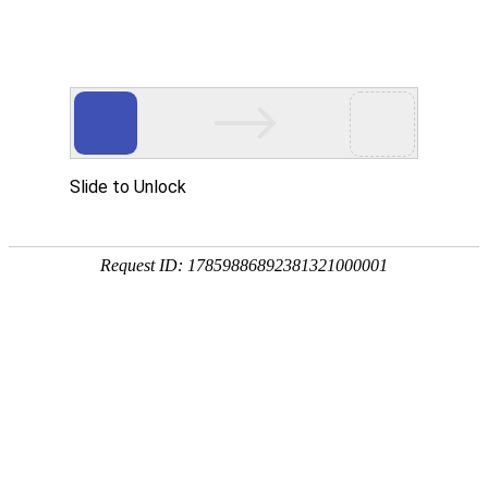
优德官方中文版网址
www.ccccltdhx.com官网首页
www.ccccltdhx.com
网站首页
企业查询
企业推广
企业招聘
企业服务
资讯动态
在
线留言
联系我们
www.ccccltdhx.com官网首页
Site Introduction
www.ccccltdhx.com官网首页 (www.ccccltdhx.com )
www.ccccltdhx.com是一个提供金城江企业信息查询，金城江